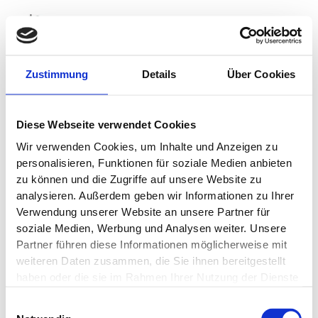
Zum
Inhalt
springen
Zustimmung
Details
Über Cookies
Impressum
Diese Webseite verwendet Cookies
Wir verwenden Cookies, um Inhalte und Anzeigen zu
Angaben gemäß § 5 TMG
personalisieren, Funktionen für soziale Medien anbieten
Chakib Arfaoui
zu können und die Zugriffe auf unsere Website zu
Burenstrasse 23
analysieren. Außerdem geben wir Informationen zu Ihrer
74076 Heilbronn
Verwendung unserer Website an unsere Partner für
VR3214
soziale Medien, Werbung und Analysen weiter. Unsere
Kontakt
Partner führen diese Informationen möglicherweise mit
weiteren Daten zusammen, die Sie ihnen bereitgestellt
Telefon: 07131 7248466
haben oder die sie im Rahmen Ihrer Nutzung der Dienste
E-Mail: bilal-verein-ev@t-online.de
gesammelt haben.
Quelle:
e-recht24.de
Einwilligungsauswahl